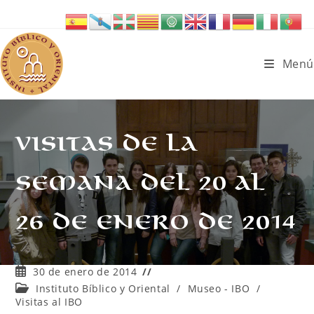
Ir
al
contenido
Menú
Visitas de la
semana del 20 al
26 de enero de 2014
Publicación
30 de enero de 2014
de
Categoría
Instituto Bíblico y Oriental
/
Museo - IBO
/
la
de
Visitas al IBO
entrada: