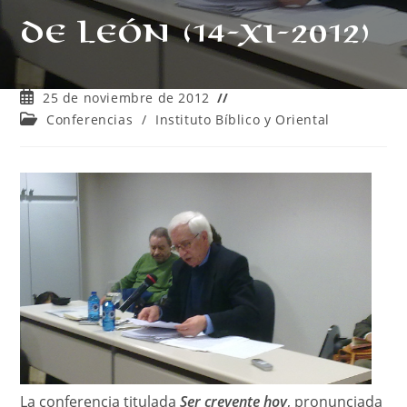
de León (14-XI-2012)
Publicación
25 de noviembre de 2012
de
Categoría
Conferencias
/
Instituto Bíblico y Oriental
la
de
entrada:
la
entrada:
La conferencia titulada
Ser creyente hoy
, pronunciada