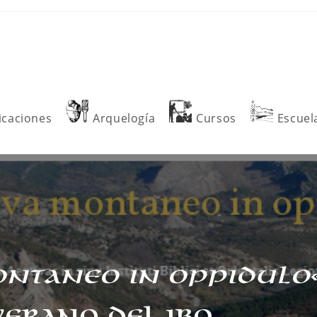
icaciones
Arquelogía
Cursos
Escuel
montaneo in oppidulo
Verano del IBO