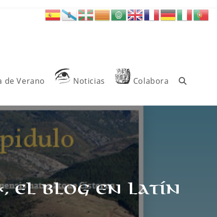
a de Verano
Noticias
Colabora
Alternar
búsqueda
de
«, el blog en latín