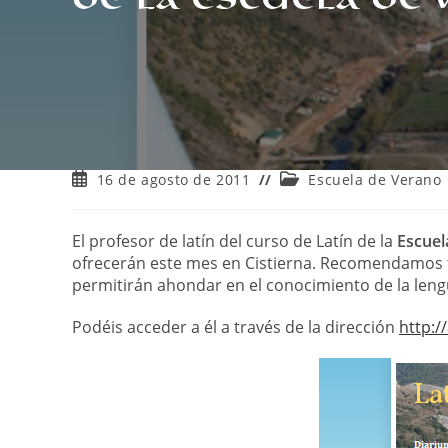
Publicación
Categoría
16 de agosto de 2011
Escuela de Verano
de
de
la
la
entrada:
entrada:
El profesor de latín del curso de Latín de la
Escuel
ofrecerán este mes en Cistierna. Recomendamos ta
permitirán ahondar en el conocimiento de la lengu
Podéis acceder a él a través de la dirección
http: