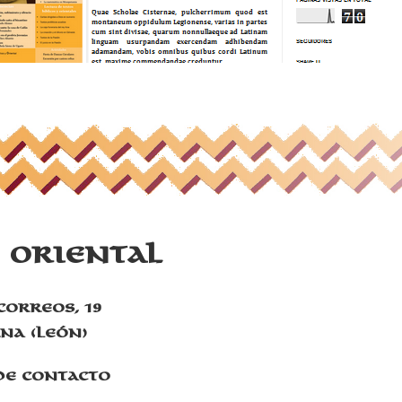
y Oriental
correos, 19
rna (León)
de contacto