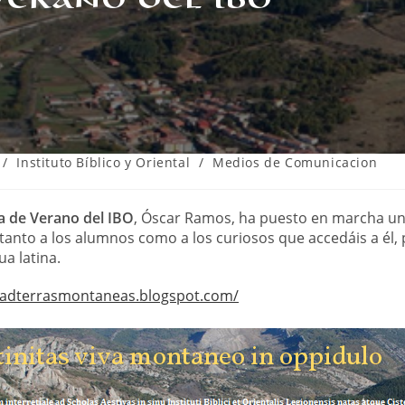
/
Instituto Bíblico y Oriental
/
Medios de Comunicacion
a de Verano del IBO
, Óscar Ramos, ha puesto en marcha un 
nto a los alumnos como a los curiosos que accedáis a él, 
a latina.
//adterrasmontaneas.blogspot.com/