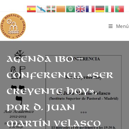
Ir
al
contenido
Menú
AGENDA IBO –
Conferencia «Ser
creyente hoy»,
por D. Juan
Martín Velasco