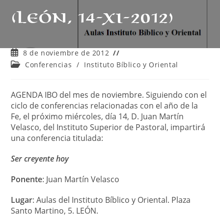
(León, 14-XI-2012)
Publicación
8 de noviembre de 2012
de
Categoría
Conferencias
/
Instituto Bíblico y Oriental
la
de
entrada:
la
entrada:
AGENDA IBO del mes de noviembre. Siguiendo con el
ciclo de conferencias relacionadas con el año de la
Fe, el próximo miércoles, día 14, D. Juan Martín
Velasco, del Instituto Superior de Pastoral, impartirá
una conferencia titulada:
Ser creyente hoy
Ponente
: Juan Martín Velasco
Lugar
: Aulas del Instituto Bíblico y Oriental. Plaza
Santo Martino, 5. LEÓN.