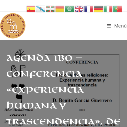
Ir
al
contenido
Menú
AGENDA IBO –
Conferencia
«Experiencia
humana y
trascendencia», de