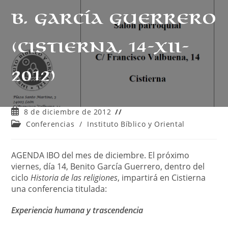
B. García Guerrero
(Cistierna, 14-XII-
2012)
Publicación
8 de diciembre de 2012
de
Categoría
Conferencias
/
Instituto Bíblico y Oriental
la
de
entrada:
la
entrada:
AGENDA IBO del mes de diciembre. El próximo
viernes, día 14, Benito García Guerrero, dentro del
ciclo
Historia de las religiones
, impartirá en Cistierna
una conferencia titulada:
Experiencia humana y trascendencia