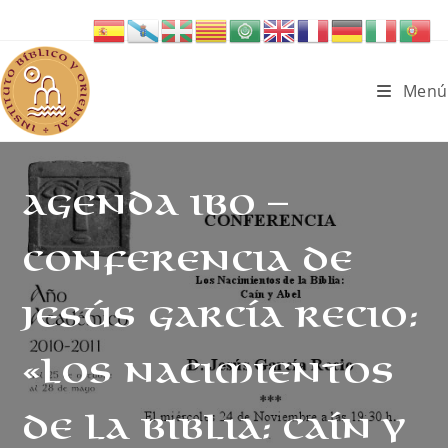
Ir
al
contenido
Menú
AGENDA IBO –
Conferencia de
Jesús García Recio:
«Los nacimientos
de la Biblia: Caín y