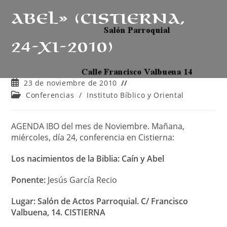
Abel» (Cistierna,
24-XI-2010)
Publicación
23 de noviembre de 2010
de
Categoría
Conferencias
/
Instituto Bíblico y Oriental
la
de
entrada:
la
entrada:
AGENDA IBO del mes de Noviembre. Mañana,
miércoles, día 24, conferencia en Cistierna:
Los nacimientos de la Biblia: Caín y Abel
Ponente:
Jesús García Recio
Lugar: Salón de Actos Parroquial. C/ Francisco
Valbuena, 14. CISTIERNA