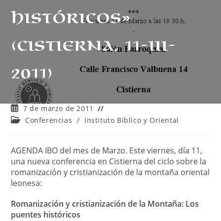
históricos»
(Cistierna, 11-III-
2011)
Publicación
7 de marzo de 2011
de
Categoría
Conferencias
/
Instituto Bíblico y Oriental
la
de
entrada:
la
entrada:
AGENDA IBO del mes de Marzo. Este viernes, día 11,
una nueva conferencia en Cistierna del ciclo sobre la
romanización y cristianización de la montaña oriental
leonesa:
Romanización y cristianización de la Montaña:
Los
puentes históricos