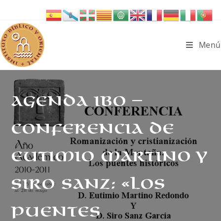
Ir
al
contenido
Menú
AGENDA IBO –
Conferencia de
Eutimio Martino y
Siro Sanz: «Los
puentes