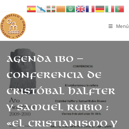
Ir
al
contenido
Menú
AGENDA IBO –
Conferencia de
Cristóbal Halfter
y Samuel Rubio :
«El Cristianismo y