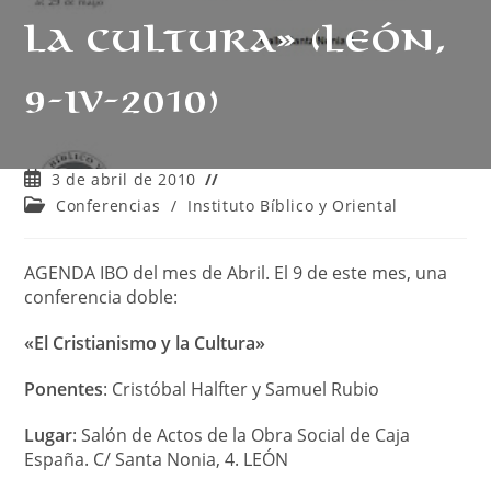
la cultura» (León,
9-IV-2010)
Publicación
3 de abril de 2010
de
Categoría
Conferencias
/
Instituto Bíblico y Oriental
la
de
entrada:
la
entrada:
AGENDA IBO del mes de Abril. El 9 de este mes, una
conferencia doble:
«El Cristianismo y la Cultura»
Ponentes
: Cristóbal Halfter y Samuel Rubio
Lugar
: Salón de Actos de la Obra Social de Caja
España. C/ Santa Nonia, 4. LEÓN