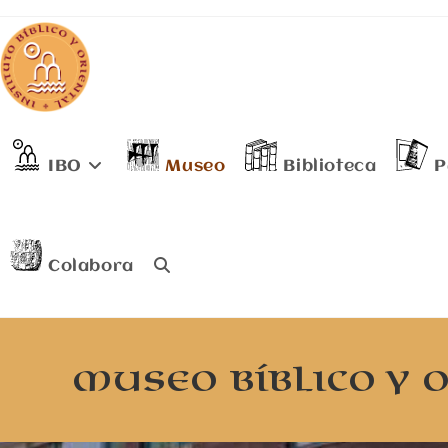
Ir
al
contenido
IBO
Museo
Biblioteca
P
Colabora
Alternar
búsqueda
Museo Bíblico y 