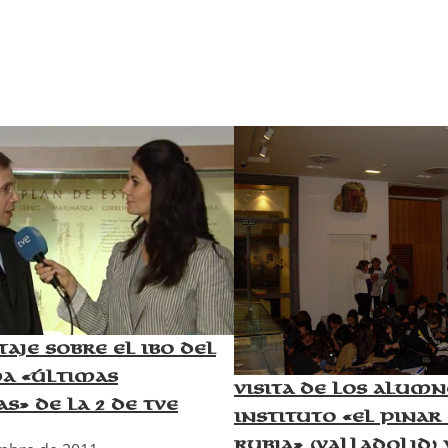
taje sobre el IBO del
a «Últimas
Visita de los alumn
s» de La 2 de TVE
Instituto «El Pinar 
Rubia» (Valladolid) 