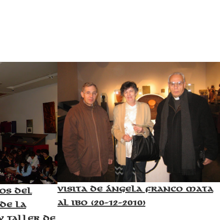
Visita de Ángela Franco Mata
os del
al IBO (20-12-2010)
de la
y taller de