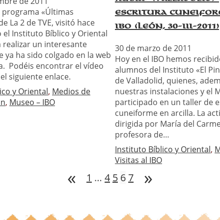
embre de 2011
l programa «Últimas
escritura cuneifor
e La 2 de TVE, visitó hace
IBO (León, 30-III-2011)
el Instituto Bíblico y Oriental
 realizar un interesante
30 de marzo de 2011
e ya ha sido colgado en la web
Hoy en el IBO hemos recibido
. Podéis encontrar el vídeo
alumnos del Instituto «El Pi
el siguiente enlace.
de Valladolid, quienes, adem
lico y Oriental
, 
Medios de
nuestras instalaciones y el
on
, 
Museo – IBO
participado en un taller de e
cuneiforme en arcilla. La act
dirigida por María del Carm
profesora de…
Instituto Bíblico y Oriental
, 
M
Visitas al IBO
«
»
1
…
4
5
6
7