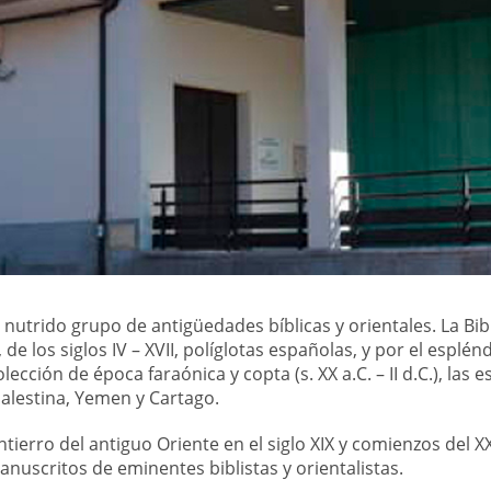
 nutrido grupo de antigüedades bíblicas y orientales. La Bi
, de los siglos IV – XVII, políglotas españolas, y por el esplé
a colección de época faraónica y copta (s. XX a.C. – II d.C.), la
Palestina, Yemen y Cartago.
tierro del antiguo Oriente en el siglo XIX y comienzos del X
anuscritos de eminentes biblistas y orientalistas.