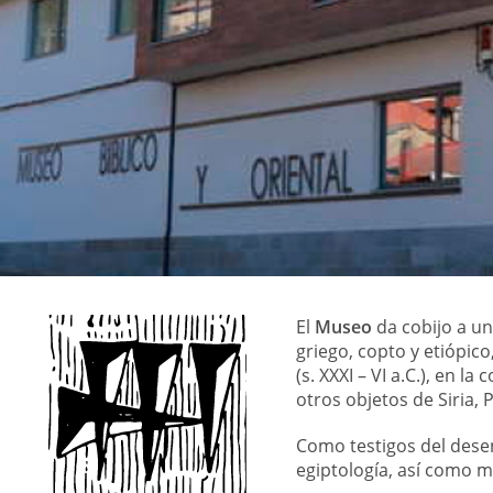
de
la
web
El
Museo
da cobijo a un
griego, copto y etiópico
(s. XXXI – VI a.C.), en l
otros objetos de Siria, 
Como testigos del desen
egiptología, así como m