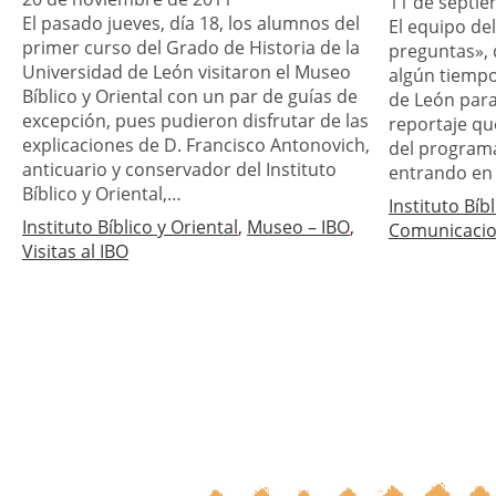
11 de septi
El pasado jueves, día 18, los alumnos del
El equipo de
primer curso del Grado de Historia de la
preguntas», d
Universidad de León visitaron el Museo
algún tiempo 
Bíblico y Oriental con un par de guías de
de León para
excepción, pues pudieron disfrutar de las
reportaje qu
explicaciones de D. Francisco Antonovich,
del programa
anticuario y conservador del Instituto
entrando en 
Bíblico y Oriental,…
Instituto Bíb
Instituto Bíblico y Oriental
, 
Museo – IBO
, 
Comunicaci
Visitas al IBO